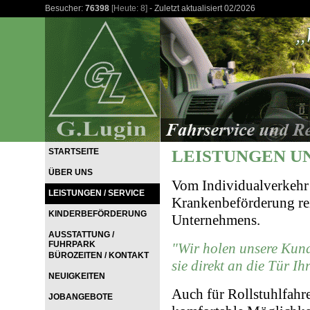
Besucher:
76398
[Heute: 8]
- Zuletzt aktualisiert 02/2026
STARTSEITE
LEISTUNGEN U
ÜBER UNS
Vom Individualverkehr 
LEISTUNGEN / SERVICE
Krankenbeförderung rei
KINDERBEFÖRDERUNG
Unternehmens.
AUSSTATTUNG /
FUHRPARK
"Wir holen unsere Kund
BÜROZEITEN / KONTAKT
sie direkt an die Tür Ihr
NEUIGKEITEN
Auch für Rollstuhlfahr
JOBANGEBOTE